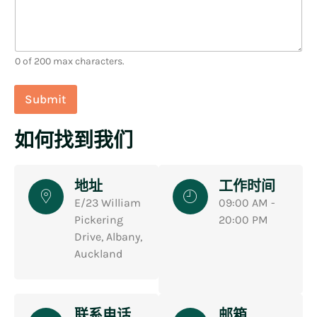
g
r
e
M
e
s
0 of 200 max characters.
s
a
g
Submit
e
如何找到我们
地址
工作时间
E/23 William
09:00 AM -
Pickering
20:00 PM
Drive, Albany,
Auckland
联系电话
邮箱