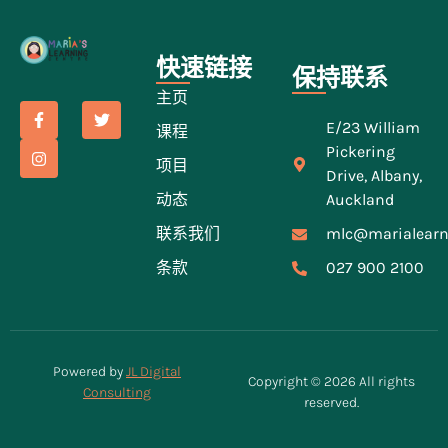
快速链接
保持联系
主页
E/23 William
课程
Pickering
项目
Drive, Albany,
动态
Auckland
联系我们
mlc@marialearn
条款
027 900 2100
Powered by
JL Digital
Copyright © 2026 All rights
Consulting
reserved.