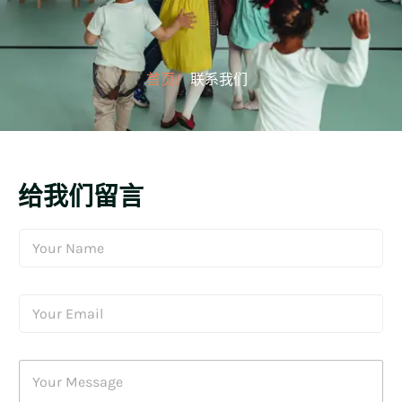
首页/
联系我们
给我们留言
*
N
E
a
m
m
a
e
i
E
*
l
m
M
a
e
i
s
Y
l
s
o
*
a
u